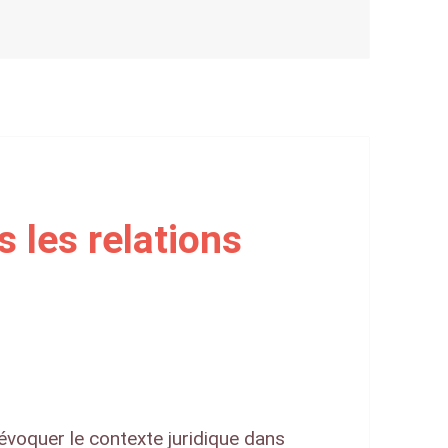
Médiation, un article paru dans Le Temps (3.6.2019)
 les relations
évoquer le contexte juridique dans