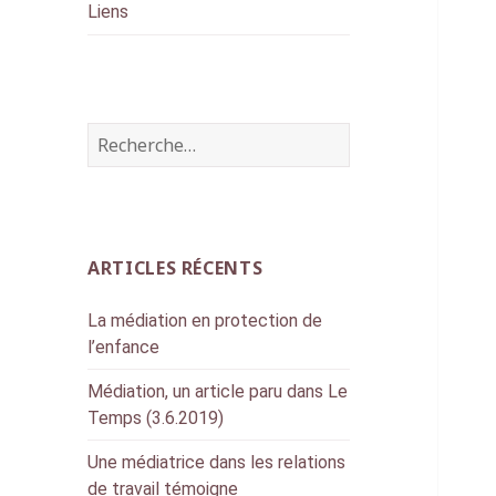
Liens
R
e
c
h
e
ARTICLES RÉCENTS
r
c
La médiation en protection de
h
l’enfance
e
r
Médiation, un article paru dans Le
Temps (3.6.2019)
:
Une médiatrice dans les relations
de travail témoigne