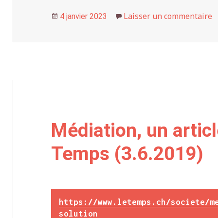
Publié
Laisser un commentaire
s
4 janvier 2023
le
Médiation, un artic
Temps (3.6.2019)
https://www.letemps.ch/societe/m
solution