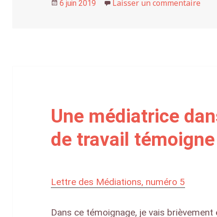
Publié
Laisser un commentaire
sur 
6 juin 2019
le
Une médiatrice dans
de travail témoigne
Lettre des Médiations, numéro 5
Dans ce témoignage, je vais brièvement 