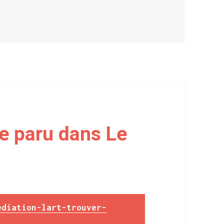
ur La médiation en protection de l’enfance
le paru dans Le
ediation-lart-trouver-