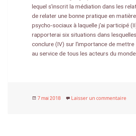
lequel s’inscrit la médiation dans les rela
de relater une bonne pratique en matièr
psycho-sociaux à laquelle j’ai participé (II
rapporterai six situations dans lesquelle
conclure (IV) sur l’importance de mettre 
au service de tous les acteurs du monde 
Publié
Laisser un commentaire
sur 
7 mai 2018
le